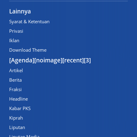
Lainnya
Syarat & Ketentuan
Privasi
Iklan
Download Theme
[Agenda][noimage][recent][3]
Artikel
Berita
Fraksi
Headline
Kabar PKS
Kiprah
Liputan
Liputan Media