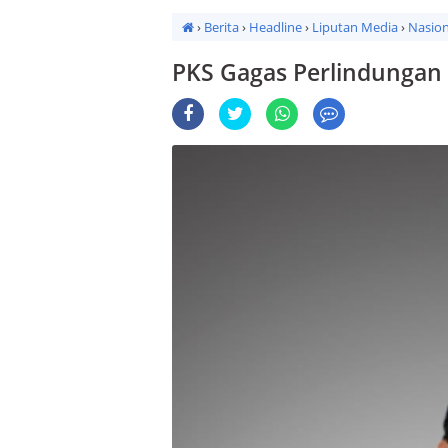
›
Berita
›
Headline
›
Liputan Media
›
Nasion
PKS Gagas Perlindungan