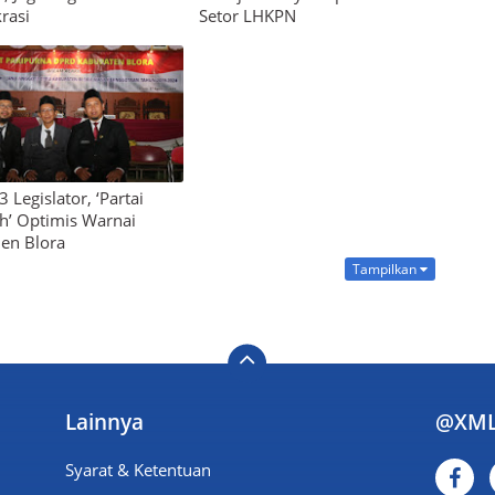
rasi
Setor LHKPN
 Legislator, ‘Partai
’ Optimis Warnai
en Blora
Tampilkan
Lainnya
@XML
Syarat & Ketentuan