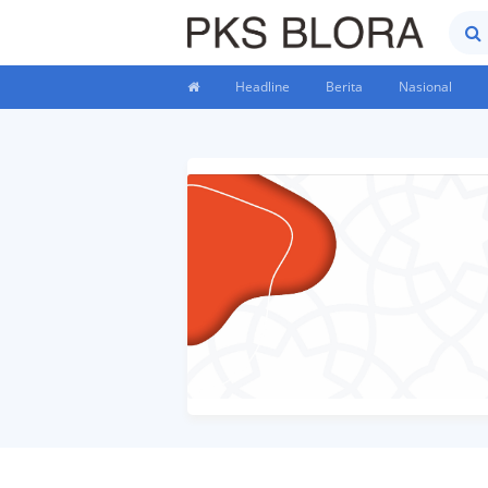
Prem
By
Headline
Berita
Nasional
Raus
Desig
With
Shroff
Templ