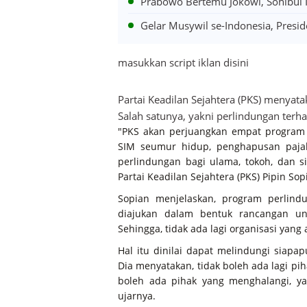
Prabowo Bertemu Jokowi, Sohibul I
Gelar Musywil se-Indonesia, Presi
masukkan script iklan disini
Partai Keadilan Sejahtera (PKS) menya
Salah satunya, yakni perlindungan terh
"PKS akan perjuangkan empat program
SIM seumur hidup, penghapusan pajak
perlindungan bagi ulama, tokoh, dan s
Partai Keadilan Sejahtera (PKS) Pipin Sop
Sopian menjelaskan, program perlind
diajukan dalam bentuk rancangan un
Sehingga, tidak ada lagi organisasi yang
Hal itu dinilai dapat melindungi siap
Dia menyatakan, tidak boleh ada lagi pi
boleh ada pihak yang menghalangi, y
ujarnya.