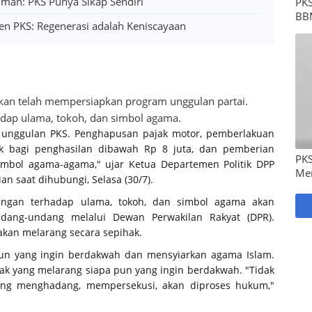
man: PKS Punya Sikap Sendiri
PKS
BB
den PKS: Regenerasi adalah Keniscayaan
takan telah mempersiapkan program unggulan partai.
adap ulama, tokoh, dan simbol agama.
 unggulan PKS. Penghapusan pajak motor, pemberlakuan
 bagi penghasilan dibawah Rp 8 juta, dan pemberian
PKS
imbol agama-agama," ujar Ketua Departemen Politik DPP
Me
ian saat dihubungi, Selasa (30/7).
ungan terhadap ulama, tokoh, dan simbol agama akan
dang-undang melalui Dewan Perwakilan Rakyat (DPR).
 akan melarang secara sepihak.
apun yang ingin berdakwah dan mensyiarkan agama Islam.
hak yang melarang siapa pun yang ingin berdakwah. "Tidak
ang menghadang, mempersekusi, akan diproses hukum,"