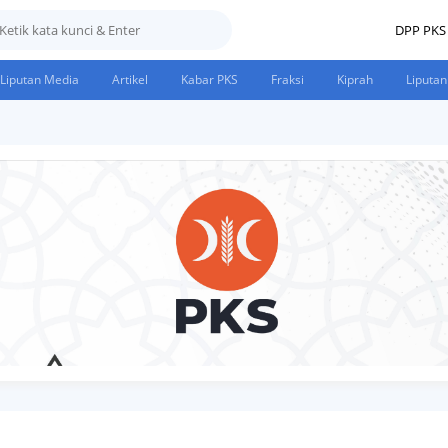
ium
DPP PKS
Liputan Media
Artikel
Kabar PKS
Fraksi
Kiprah
Liputan
han
n
ates