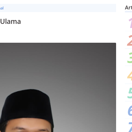
Ar
al
 Ulama