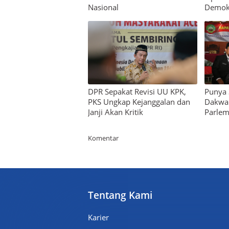
Nasional
Demok
DPR Sepakat Revisi UU KPK,
Punya 3
PKS Ungkap Kejanggalan dan
Dakwah
Janji Akan Kritik
Parlem
Premium
Komentar
By
Raushan
Design
With
Shroff
Templates
Tentang Kami
Karier