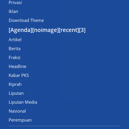
Privasi
Iklan
Download Theme
[Agenda][noimage][recent][3]
Artikel
Berita
Fraksi
Headline
Kabar PKS
Kiprah
Liputan
Liputan Media
Nasional
Perempuan