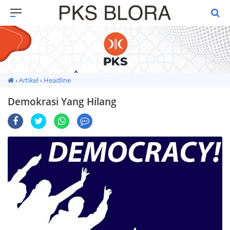
Premium
By
Raushan
›
Artikel
›
Headline
Design
Demokrasi Yang Hilang
With
Shroff
Templates