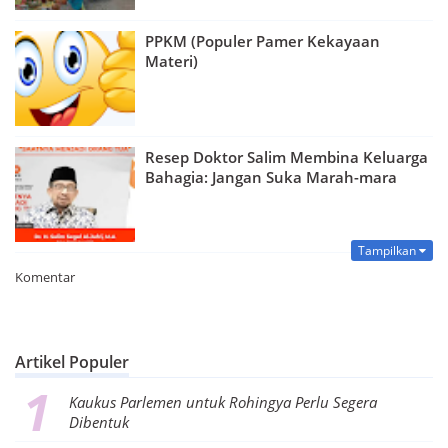
PPKM (Populer Pamer Kekayaan
Materi)
Resep Doktor Salim Membina Keluarga
Bahagia: Jangan Suka Marah-mara
Tampilkan
Premium
Komentar
By
Raushan
Design
With
Shroff
Artikel Populer
Templates
Kaukus Parlemen untuk Rohingya Perlu Segera
Dibentuk